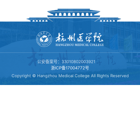
科学研究
教师风采
教学基地
科研动态
学生工作
办学宗旨
科研成果
团学动态
公安备案号：33010802003921
招生就业
浙ICP备17004772号
Copyright © Hangzhou Medical College All Rights Reserved
社团文化
招生工作
校友风采
学子风采
就业工作
党群工作