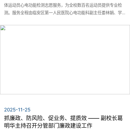
科学研究
体运动员心电功能检测志愿服务，为全校数百名运动员提供专业检
教师风采
测。服务全程由临安区第一人民医院心电功能科副主任娄林娟、学
教学基地
院诊断学基础教研室主任朱佩琼及青年教师王郁杨“保驾护航”，从专
科研动态
业培训到现场指导提供全方位支持。
学生工作
办学宗旨
科研成果
团学动态
招生就业
社团文化
招生工作
校友风采
学子风采
就业工作
2025-11-25
抓廉政、防风险、促业务、提质效 —— 副校长葛
党群工作
明华主持召开分管部门廉政建设工作