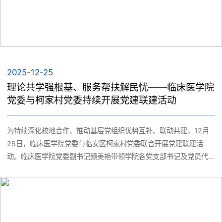
2025-12-25
理论共学强根基、服务帮扶解民忧——临床医学院
党委与柯家村党委持续开展党建联建活动
为持续深化校地合作、推动基层党组织优势互补、联动共建，12月
25日，临床医学院党委与临安区柯家村党委联合开展党建联建活
动。临床医学院党委副书记颜美艳带领学院各党支部书记及党员代
表与柯家村党委领导班子及村民党员共同参与党日活动。活动严格
遵循党建联建“八个一”工作机制，重点开展了专题党课学习与困难群
众走访慰问两项活动，特邀校马克思主义学院邢桂敏老师作“学习贯
彻党的二十届四中全会精神”专题讲座。