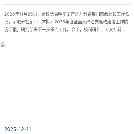
2025年11月25日，副校长葛明华主持召开分管部门廉政建设工作会
党建引领
议，听取分管部门（学院）2025年度全面从严治党廉政建设工作情
况汇报，研究部署下一步重点工作。会上，校科研处、人文社科
处、科研实验中心、国际交流合作处、临床医学院、康复学院等部
工会小家
门负责同志作了汇报。
2025-12-11