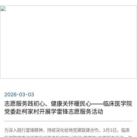
康慰问两项活动。志愿者积极参与现场服务，将专业优势融入基层
实践，为村民提供健康服务与暖心关怀。在志愿服务环节，学生党
员志愿者协助做好活动组织与服务工作，引导村民有序参与，营造
温馨祥和的节日氛围；在健康慰问环节，志愿者随柯家村村委领导
班子，深入高龄老人家中开展走访慰问，为老人测量血压，细致了
解既往病史及日常用药情况，结合专业所学给予针对性的健康指导
与生活建议，并送上节日问候。此次党建联建活动，将传统节日文
化与志愿服务相结合，把专业优势转化为服务基层的实际成效，不
仅弘扬了雷锋精神，也进一步拓展了高校服务乡村、服务群众的路
径。双方一致表示，今后将持续以党建为纽带，深化资源共享与协
同联动，持续推动志愿服务常态化，不断探索高校服务基层、党建
助力发展的有效路径，为共同推进健康乡村建设、提升基层治理现
2026-03-03
代化水平凝聚更强合力。
志愿服务践初心、健康关怀暖民心——临床医学院
党委赴柯家村开展学雷锋志愿服务活动
为深入践行雷锋精神，持续深化校地党建联建合作。3月3日，临床