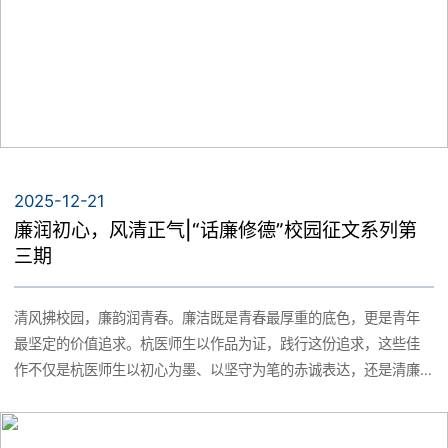
2025-12-21
廉润初心，风清正气|“话廉修德”校园征文系列第
三期
清风拂校园，廉韵润青春。廉洁既是青春最厚重的底色，更是青年
最坚定的价值追求。杭医师生以作品为证，践行这份追求，这些佳
作不仅是杭医师生以初心为墨、以坚守为笔的赤诚表达，还是清廉
之风浸润校园的生动见证。下面，就让我们一同解锁这些作品里的
“清廉密码”，感受直抵人心的正气力量。