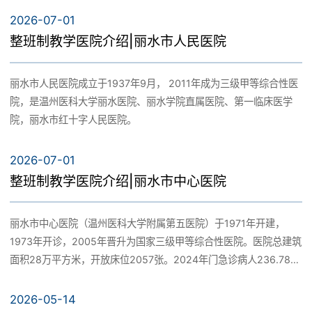
医院”。医院为省级文明医院和省级示范文明医院。2023年8月，舟
2026-07-01
山医院与浙江大学医学院附属第二医院全面战略合作，成立浙大二
党建引领
整班制教学医院介绍|丽水市人民医院
院舟山分院。2024年7月，被列入浙江省首批研究型医院培育单
位。医院学科分布齐全、技术力量雄厚、专科特色明显、设施设备
丽水市人民医院成立于1937年9月， 2011年成为三级甲等综合性医
工会小家
先进。占地235亩，开放床位1160张，现设有50个临床学科、12个
院，是温州医科大学丽水医院、丽水学院直属医院、第一临床医学
医技科室、6个临床多学科中心以及2个科研教学机构。2024年度门
院，丽水市红十字人民医院。
急诊诊疗145.27万人次、出院6.21万人次、手术1.72万例次。现有
在职职工1772名，其中高级职称356名，硕博士210余名，拥有一
2026-07-01
大批专家教授，国务院特殊津贴人才3人、省有突出贡献中青年专家
整班制教学医院介绍|丽水市中心医院
1人、省名中医1人、省卫生青年人才2人、省551卫生高层次创新人
才4人、省医坛新秀12人、舟山市专业技术拔尖人才 (资深人才)14
人、临床研究专家20人、专职科研人员14人，温州医科大学博士生
丽水市中心医院（温州医科大学附属第五医院）于1971年开建，
导师1人，温州医科大学、佳木斯大学、牡丹江医学院硕士生导师20
1973年开诊，2005年晋升为国家三级甲等综合性医院。医院总建筑
人。全国名老中医药专家传承工作室1 个，浙江省名老中医专家传承
面积28万平方米，开放床位2057张。2024年门急诊病人236.78万
工作室1个，浙江省博士后工作站1个。浙大二院落地19余专家工作
人次、出院病人10.43万人次。医院先后获全国五一劳动奖状、全国
室，常规开设专家门诊，在医疗技术、学科建设、科研教学、人才
文明单位、浙江省首届十佳医院、浙江省“院科两优德医双强”标杆医
2026-05-14
培养等方面进行同质化管理、全方位合作。拥有浙江省乃至华东地