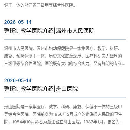
科学研究
健于一体的浙江省三级甲等综合性医院。
教师风采
教学基地
2026-05-14
科研动态
整班制教学医院介绍|温州市人民医院
学生工作
办学宗旨
温州市人民医院、温州市妇幼保健院是一家集医疗、教学、科研、
科研成果
康复、预防保健于一体，历史文化底蕴深厚、医疗科研实力雄厚的
团学动态
招生就业
三级甲等综合性医院。医院既有突出的综合实力、又有鲜明的专科
特色，在浙南闽北地区享有较高的知名度与美誉度。
社团文化
2026-05-14
招生工作
整班制教学医院介绍|舟山医院
校友风采
学子风采
舟山医院是一家集医疗、教学、科研、康复、保健于一体的三级甲
就业工作
等综合性医院。医院前身为1950年5月成立的定海县人民政府卫生
党群工作
院，1954年10月命名为浙江省立舟山医院，1987年1月，更名为舟
山市人民医院，2009年12月经浙江省卫生厅批复同意更名为“舟山