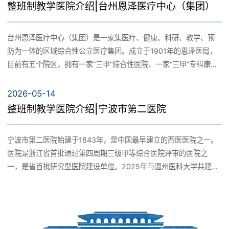
院等100余项省级以上荣誉称号，在国家三级公立医院绩效考核中连
整班制教学医院介绍|台州恩泽医疗中心（集团）
区为数不多的五维全息—PET/CT Discovery Max、256排螺旋
续六年进入全国前5%～10%之列，获A+等级。
CT、64排双源螺旋CT、3.0T核磁共振仪等大型医疗设备以及全套
内窥镜及内腔镜系列等医疗设备。医院秉承“以病人为中心，以质量
台州恩泽医疗中心（集团）是一家集医疗、健康、科研、教学、预
为核心，病人满意高于一切”的服务理念，经过几代舟医人辛勤耕
防为一体的区域综合性公立医疗集团。成立于1901年的恩泽医局，
耘，各专业学科在常见病、多发病、疑难重症抢救方面积累了丰富
目前有五个院区，拥有一家“三甲”综合性医院、一家“三甲”专科康复
的经验，部分诊疗技术已经达到国内先进水平并与国际接轨。能施
医院、一家高端妇产专科医院，开放床位3800张。现有员工8000
行体外循环下心脏微创多瓣膜置换、复杂先心矫治术、心脏冠脉搭
余人，2025年服务门诊病友678.86万人次，服务住院病友22.92万
2026-05-14
桥术、肝肾移植、脑干肿瘤摘除、关节置换、颈椎手术、冠脉完全
人次。是温州医科大学附属医院，浙江大学医学院、南京大学医学
整班制教学医院介绍|宁波市第二医院
闭塞病变的PTCA术、经尿道前列腺等离子体剜除术，心梗、脑梗等
院、杭州医学院的教学医院，美国芝加哥医学院和瑞典卡罗琳斯卡
多脏器DSA介入诊疗手术；在经脑室镜、胸腔镜、腹腔镜、十二指
医学院的友好医院。为首批国家住院医师规范化培训基地，国家药
宁波市第二医院始建于1843年，是中国最早建立的西医医院之一。
肠镜、宫腔镜等多种内腔镜下微创手术，肿瘤与血管介入微创等诊
监部门认定的医院临床药物试验基地，建有国家级博士后工作站、
医院是浙江省首批通过第四周期三级甲等综合医院评审的医院之
治，形成了一套较完整的医疗技术体系。肺癌研究中心、肝胆疾病
省级院士工作站和省级研究生联合培养基地。2018年，与浙江大学
一，是省首批研究型医院建设单位。2025年与温州医科大学共建温
诊治中心、胃肠疾病诊治中心、脑卒中诊治中心、胸痛诊治中心、
合作成立并挂牌浙江大学台州医院。
医大宁波临床学院。全国公立医院绩效考核连续七年获A+评级，连
运动医学中心等多学科诊治都处于市内领先水平。技术过硬、服务
续三年排名宁波市第1，最高排名全国第36位。
精良的护理团队也在市内外颇有影响力。尤其是微小肺癌的研究与
治疗，处于全国领先水平。医院坚持科教兴院、人才强院的理念，
致力于加快学科建设、专业细化和整合步伐，不断优化专业结构，