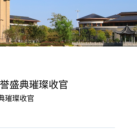
届荣誉盛典璀璨收官
盛典璀璨收官