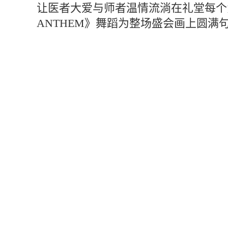
让医者大爱与师者温情流淌在礼堂每个
ANTHEM》舞蹈为整场盛会画上圆满