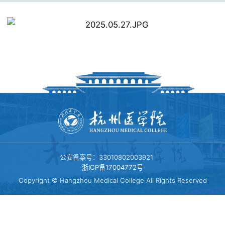
科学研究
教师风采
教学基地
科研动态
学生工作
办学宗旨
科研成果
团学动态
招生就业
社团文化
招生工作
校友风采
公安备案号：33010802003921
浙ICP备17004772号
学子风采
Copyright © Hangzhou Medical College All Rights Reserved
就业工作
党群工作